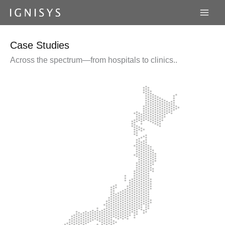
内
容
を
ス
Case Studies
キ
Across the spectrum—from hospitals to clinics..
ッ
プ