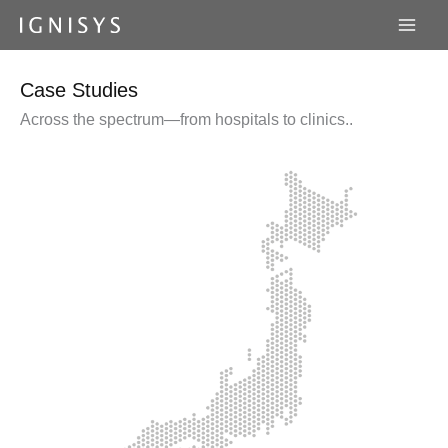
内
容
を
ス
Case Studies
キ
Across the spectrum—from hospitals to clinics..
ッ
プ