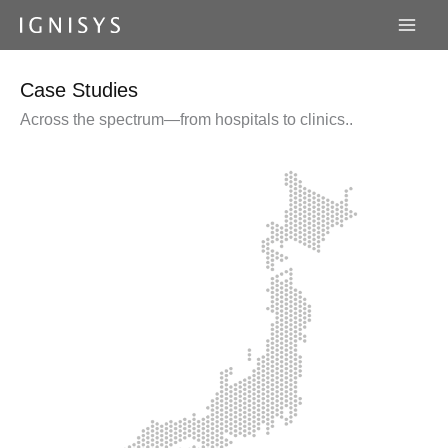
内
容
を
ス
Case Studies
キ
Across the spectrum—from hospitals to clinics..
ッ
プ