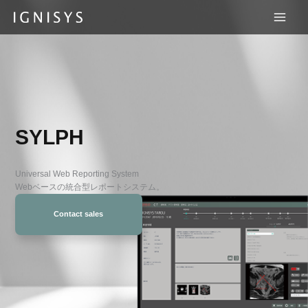
内
容
を
ス
キ
ッ
プ
SYLPH
Universal Web Reporting System
Webベースの統合型レポートシステム。
Contact sales