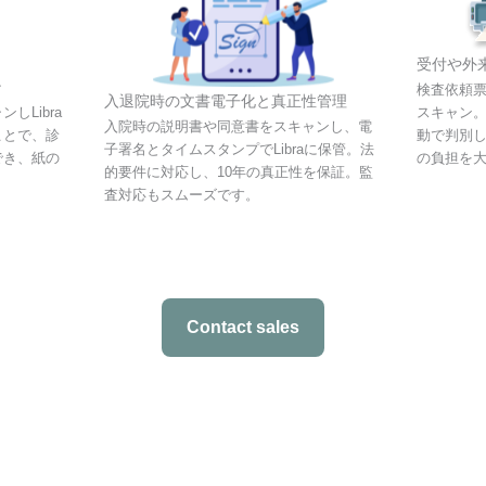
受付や外
ン
検査依頼
入退院時の文書電子化と真正性管理
スキャン。
しLibra
入院時の説明書や同意書をスキャンし、電
動で判別
ことで、診
子署名とタイムスタンプでLibraに保管。法
の負担を
でき、紙の
的要件に対応し、10年の真正性を保証。監
査対応もスムーズです。
Contact sales