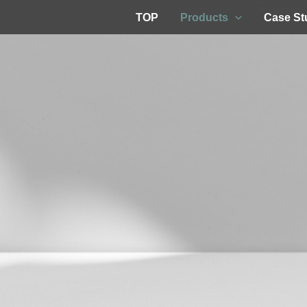
TOP
Products
Case St