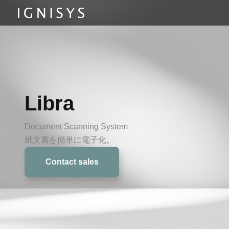
内
容
を
ス
キ
ッ
プ
Libra
Document Scanning System
紙文書を簡単に電子化。
Contact sales