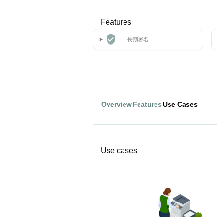
Features
長期署名
Overview
Features
Use Cases
Use cases